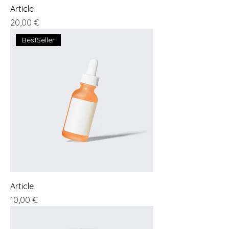
Article
Preis
20,00 €
BestSeller
Article
Preis
10,00 €