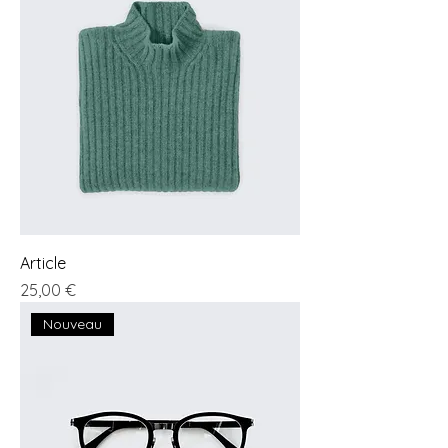
Article
Preis
25,00 €
Nouveau