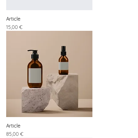
Article
Preis
15,00 €
Article
Preis
85,00 €