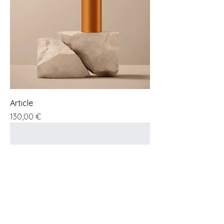
Article
Preis
130,00 €