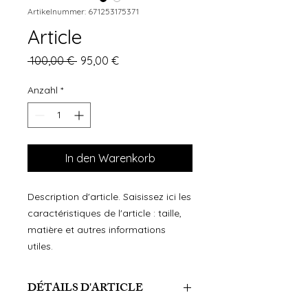
Artikelnummer: 671253175371
Article
Standardpreis
Sale-
 100,00 € 
95,00 €
Preis
Anzahl
*
In den Warenkorb
Description d'article. Saisissez ici les 
caractéristiques de l'article : taille, 
matière et autres informations 
utiles.
DÉTAILS D'ARTICLE