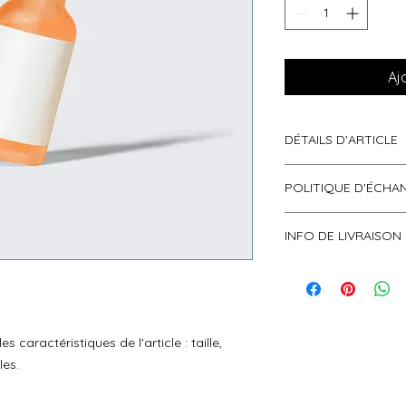
Aj
DÉTAILS D'ARTICLE
Détails d'article. Sai
POLITIQUE D'ÉCHA
l'article : taille, mat
emplacement est idé
Politique d'échange
de cet article à vos c
INFO DE LIVRAISON
vos visiteurs des co
remboursement des ar
Condition de livrais
site. Énoncez claire
de détails sur vos m
une relation de conf
conditionnement et 
permettre ainsi d'ac
informations claires
sécurité.
es caractéristiques de l'article : taille, 
de rassurer vos clie
les.