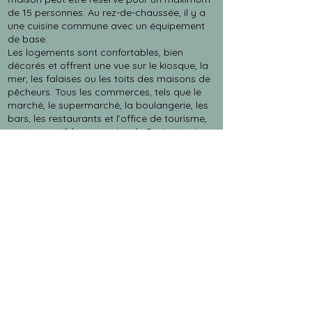
de 15 personnes. Au rez-de-chaussée, il y a
une cuisine commune avec un équipement
de base.
Les logements sont confortables, bien
décorés et offrent une vue sur le kiosque, la
mer, les falaises ou les toits des maisons de
pêcheurs. Tous les commerces, tels que le
marché, le supermarché, la boulangerie, les
bars, les restaurants et l’office de tourisme,
sont accessibles en moins de 5 minutes à
pied. Les visiteurs peuvent découvrir l’art et
la culture : visitez la GALERIE ATELIER,
participez à des ateliers ou profitez de
l’atmosphère créative de la maison.
INFOS PRATIQUES :
ACCÈS : 5 rue des Pilotes, par l’arrière.
HORAIRES : Arrivée à partir de 15h, départ
jusqu’à 12h.
STATIONNEMENT : Gratuit autour de
l’immeuble, payant côté mer en été.
PAIEMENTS : Via la plateforme de
réservation ou sur demande.