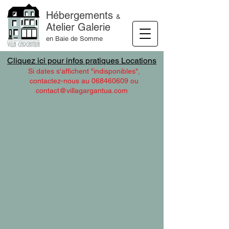
Hébergements
&
Atelier Galerie
en Baie de Somme
Cliquez ici pour infos pratiques Locations
Si dates s'affichent "indisponibles",
contactez-nous au 068460609 ou
contact@villagargantua.com