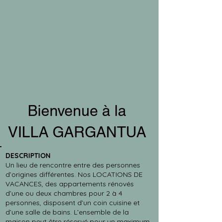
Bienvenue à la
VILLA GARGANTUA
DESCRIPTION
Un lieu de rencontre entre des personnes
d’origines différentes. Nos LOCATIONS DE
VACANCES, des appartements rénovés
d’une ou deux chambres pour 2 à 4
personnes, disposent d’un coin cuisine et
d’une salle de bains. L’ensemble de la
maison peut être réservé pour un maximum