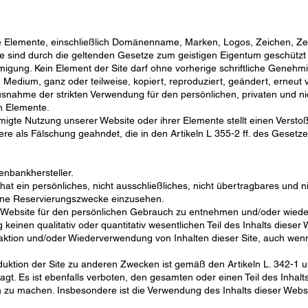
le Elemente, einschließlich Domänenname, Marken, Logos, Zeichen, Zeic
ite sind durch die geltenden Gesetze zum geistigen Eigentum geschüt
igung. Kein Element der Site darf ohne vorherige schriftliche Geneh
edium, ganz oder teilweise, kopiert, reproduziert, geändert, erneut ver
Ausnahme der strikten Verwendung für den persönlichen, privaten und 
n Elemente.
migte Nutzung unserer Website oder ihrer Elemente stellt einen Verst
e als Fälschung geahndet, die in den Artikeln L 355-2 ff. des Geset
nbankhersteller.
at ein persönliches, nicht ausschließliches, nicht übertragbares und n
gene Reservierungszwecke einzusehen.
eser Website für den persönlichen Gebrauch zu entnehmen und/oder wie
en qualitativ oder quantitativ wesentlichen Teil des Inhalts dieser We
raktion und/oder Wiederverwendung von Inhalten dieser Site, auch wenn 
oduktion der Site zu anderen Zwecken ist gemäß den Artikeln L. 342-1
gt. Es ist ebenfalls verboten, den gesamten oder einen Teil des Inhalts
ich zu machen. Insbesondere ist die Verwendung des Inhalts dieser We