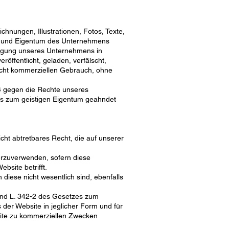
hnungen, Illustrationen, Fotos, Texte,
zt und Eigentum des Unternehmens
migung unseres Unternehmens in
öffentlicht, geladen, verfälscht,
nicht kommerziellen Gebrauch, ohne
oß gegen die Rechte unseres
zes zum geistigen Eigentum geahndet
icht abtretbares Recht, die auf unserer
derzuverwenden, sofern diese
bsite betrifft.
diese nicht wesentlich sind, ebenfalls
 und L. 342-2 des Gesetzes zum
 der Website in jeglicher Form und für
bsite zu kommerziellen Zwecken