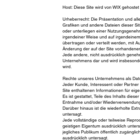
Host: Diese Site wird von WIX gehostet
Urheberrecht: Die Präsentation und al
Grafiken und andere Dateien dieser S
oder unterliegen einer Nutzungsgenehm
irgendeiner Weise und auf irgendeinem M
übertragen oder verteilt werden, mit 
Änderung der auf der Site vorhandene
Jede andere, nicht ausdrücklich geneh
Unternehmens dar und wird insbesonder
wird.
Rechte unseres Unternehmens als Date
Jeder Kunde, Interessent oder Partner h
Site enthaltenen Informationen für ei
Es ist gestattet, Teile des Inhalts di
Entnahme und/oder Wiederverwendung kein
Darüber hinaus ist die wiederholte Ext
untersagt.
Jede vollständige oder teilweise Repr
geistigen Eigentum ausdrücklich untersa
jegliches Publikum öffentlich zugängl
ausdrücklich untersagt.