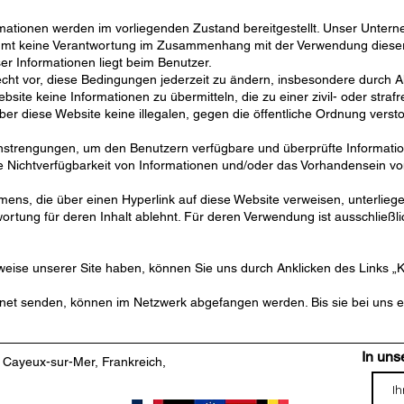
rmationen werden im vorliegenden Zustand bereitgestellt. Unser Unter
immt keine Verantwortung im Zusammenhang mit der Verwendung dieser 
er Informationen liegt beim Benutzer.
ht vor, diese Bedingungen jederzeit zu ändern, insbesondere durch Akt
ebsite keine Informationen zu übermitteln, die zu einer zivil- oder stra
 über diese Website keine illegalen, gegen die öffentliche Ordnung ver
strengungen, um den Benutzern verfügbare und überprüfte Informatio
 die Nichtverfügbarkeit von Informationen und/oder das Vorhandensein vo
ns, die über einen Hyperlink auf diese Website verweisen, unterliegen
tung für deren Inhalt ablehnt. Für deren Verwendung ist ausschließlic
se unserer Site haben, können Sie uns durch Anklicken des Links „Ko
rnet senden, können im Netzwerk abgefangen werden. Bis sie bei uns ei
In uns
Cayeux-sur-Mer, Frankreich,